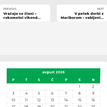
PREVIOUS
NEXT
Vračajo se člani –
V petek derbi z
rokometni vikend
Mariborom – vabljeni v
doma in na
dvorano!
gostovanjih
avgust 2026
P
T
S
Č
P
S
N
1
2
3
4
5
6
7
8
9
10
11
12
13
14
15
16
17
18
19
20
21
22
23