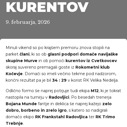
KURENTOV
9. februarja, 2026
Minuli vikend so po krajšem premoru znova stopili na
parket
člani
, ki so ob
glasni podpori domače navijaške
skupine Murve
in ob pomoči
kurentov iz Cvetkovcev
skoraj suvereno premagali goste iz
Rokometni klub
Kočevje
. Domači so imeli večino tekme pod nadzorom,
končni rezultat pa je bil
34 : 29
v korist RK Velika Nedelja.
Odlično formo še naprej potrjuje tudi ekipa
M12
, ki je tokrat
nastopila na turnirju v
Radovljici
. Po besedah trenerja
Bojana Munde
fantje in deklica še naprej kažejo
zelo
dobro, borbeno in zrelo igro
, s katero so nadigrali
domačo ekipo
RK Frankstahl Radovljica
ter
RK Trimo
Trebnje
.