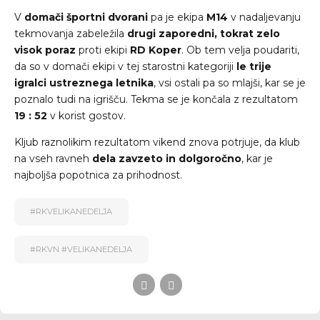
V
domači športni dvorani
pa je ekipa
M14
v nadaljevanju
tekmovanja zabeležila
drugi zaporedni, tokrat zelo
visok poraz
proti ekipi
RD Koper
. Ob tem velja poudariti,
da so v domači ekipi v tej starostni kategoriji
le trije
igralci ustreznega letnika
, vsi ostali pa so mlajši, kar se je
poznalo tudi na igrišču. Tekma se je končala z rezultatom
19 : 52
v korist gostov.
Kljub raznolikim rezultatom vikend znova potrjuje, da klub
na vseh ravneh
dela zavzeto in dolgoročno
, kar je
najboljša popotnica za prihodnost.
#RKVELIKANEDELJA
#RKVN #VELIKANEDELJA