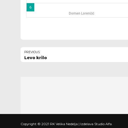
6
Domen Lorenčič
PREVIOUS
Levo krilo
Copyright © 2021 RK Velika Nedelja | Izdelava Studio Alfa.