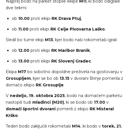
Najprej bodo na parket stopile ekipe
M11
, ki bodo odigrale
dve tekmi:
ob
10.00
proti ekipi
RK Drava Ptuj
,
ob
11.00
proti ekipi
RK Celje Pivovarna Laško
.
Sledil bo turnir ekip
M13
, kjer bodo naši rokometaši igrali:
ob
12.00
proti ekipi
RK Maribor Branik
,
ob
13.00
proti ekipi
RK Slovenj Gradec
.
Ekipa
M17
bo sobotno dopoldne preživela na gostovanju v
Grosupljem
, kjer se bo ob
13.15
v dvorani Brinje pomerila z
domačo ekipo
RK Grosuplje
.
V
nedeljo, 19. oktobra 2025
, bodo na domačem parketu
nastopili tudi
mladinci (M20)
, ki se bodo ob
17.00
v
domači športni dvorani
pomerili z ekipo
RK Misteral
Krško
.
Teden bodo zaključili rokometaši
M14
, ki bodo v
torek, 21.