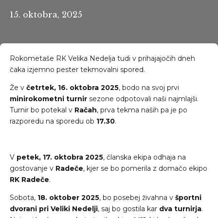
15. oktobra, 2025
Rokometaše RK Velika Nedelja tudi v prihajajočih dneh
čaka izjemno pester tekmovalni spored.
Že v
četrtek, 16. oktobra 2025
, bodo na svoj prvi
minirokometni turnir
sezone odpotovali naši najmlajši.
Turnir bo potekal v
Račah
, prva tekma naših pa je po
razporedu na sporedu ob
17.30
.
V
petek, 17. oktobra 2025
, članska ekipa odhaja na
gostovanje v
Radeče
, kjer se bo pomerila z domačo ekipo
RK Radeče
.
Sobota,
18. oktober 2025
, bo posebej živahna v
športni
dvorani pri Veliki Nedelji
, saj bo gostila kar
dva turnirja
.