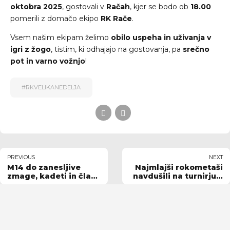
oktobra 2025
, gostovali v
Račah
, kjer se bodo ob
18.00
pomerili z domačo ekipo
RK Rače
.
Vsem našim ekipam želimo
obilo uspeha in uživanja v
igri z žogo
, tistim, ki odhajajo na gostovanja, pa
srečno
pot in varno vožnjo
!
#RKVELIKANEDELJA
PREVIOUS
NEXT
M14 do zanesljive
Najmlajši rokometaši
zmage, kadeti in člani
navdušili na turnirju v
poraženi
Račah