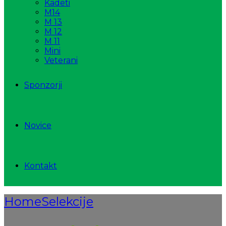
Kadeti
M14
M 13
M 12
M 11
Mini
Veterani
Sponzorji
Novice
Kontakt
Home
Selekcije