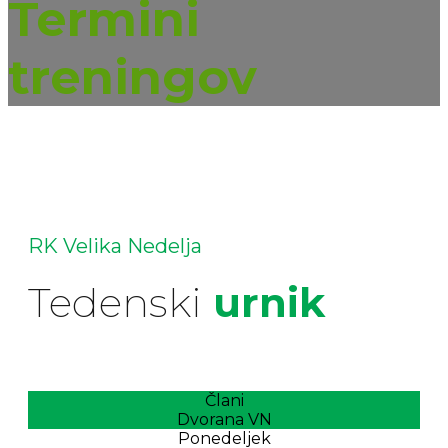
Termini
treningov
RK Velika Nedelja
Tedenski
urnik
Člani
Dvorana VN
Ponedeljek