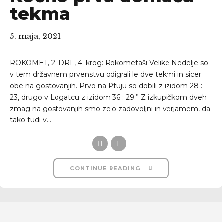
tekma
5. maja, 2021
ROKOMET, 2. DRL, 4. krog: Rokometaši Velike Nedelje so
v tem državnem prvenstvu odigrali le dve tekmi in sicer
obe na gostovanjih. Prvo na Ptuju so dobili z izidom 28 :
23, drugo v Logatcu z izidom 36 : 29:” Z izkupičkom dveh
zmag na gostovanjih smo zelo zadovoljni in verjamem, da
tako tudi v...
CONTINUE READING