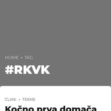
HOME
TAG
#RKVK
ČLANI
TEKME
Kočno prva domača