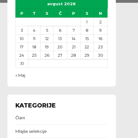
avgust 2026
P
T
S
Č
P
S
N
1
2
3
4
5
6
7
8
9
10
11
12
13
14
15
16
17
18
19
20
21
22
23
24
25
26
27
28
29
30
31
« Maj
KATEGORIJE
Člani
Mlajše selekcije