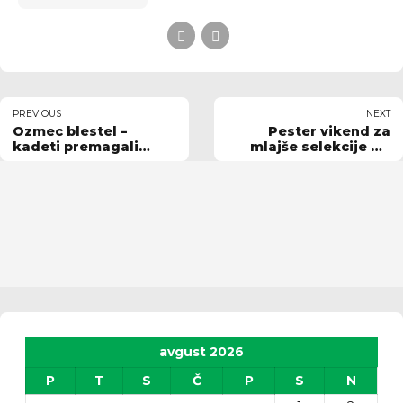
PREVIOUS
NEXT
Ozmec blestel –
Pester vikend za
kadeti premagali
mlajše selekcije RK
Novo Gorico
Velika Nedelja
avgust 2026
P
T
S
Č
P
S
N