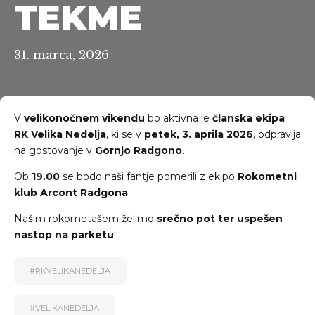
TEKME
31. marca, 2026
V
velikonočnem vikendu
bo aktivna le
članska ekipa
RK Velika Nedelja
, ki se v
petek, 3. aprila 2026
, odpravlja
na gostovanje v
Gornjo Radgono
.
Ob
19.00
se bodo naši fantje pomerili z ekipo
Rokometni
klub Arcont Radgona
.
Našim rokometašem želimo
srečno pot ter uspešen
nastop na parketu
!
#RKVELIKANEDELJA
#VELIKANEDELJA