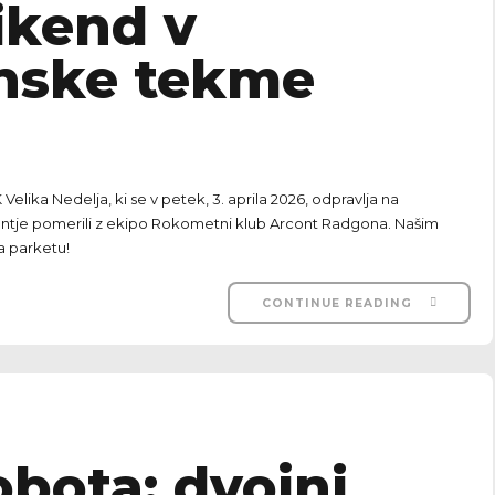
ikend v
nske tekme
lika Nedelja, ki se v petek, 3. aprila 2026, odpravlja na
antje pomerili z ekipo Rokometni klub Arcont Radgona. Našim
a parketu!
CONTINUE READING
bota: dvojni