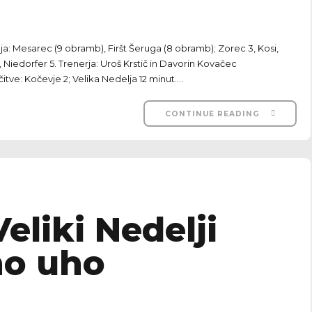
ja: Mesarec (9 obramb), Firšt Šeruga (8 obramb); Zorec 3, Kosi,
j 2, Niedorfer 5. Trenerja: Uroš Krstič in Davorin Kovačec
tve: Kočevje 2; Velika Nedelja 12 minut....
CONTINUE READING
Veliki Nedelji
no uho