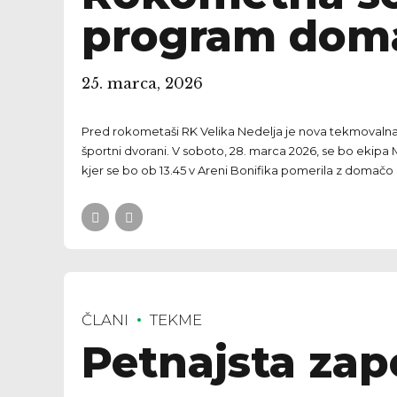
program doma
25. marca, 2026
Pred rokometaši RK Velika Nedelja je nova tekmovalna
športni dvorani. V soboto, 28. marca 2026, se bo ekipa M
kjer se bo ob 13.45 v Areni Bonifika pomerila z domačo
ČLANI
TEKME
Petnajsta za