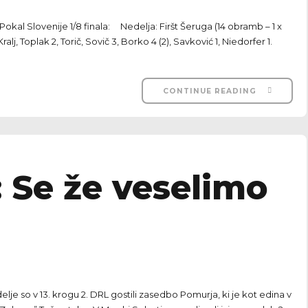
okal Slovenije 1/8 finala: Nedelja: Firšt Šeruga (14 obramb – 1 x
lj, Toplak 2, Torič, Sovič 3, Borko 4 (2), Savković 1, Niedorfer 1.
CONTINUE READING
 Se že veselimo
 so v 13. krogu 2. DRL gostili zasedbo Pomurja, ki je kot edina v