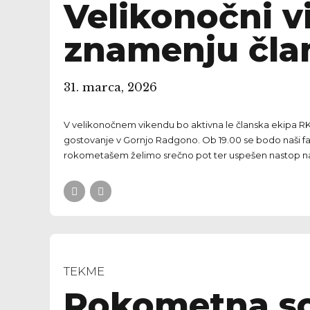
Velikonočni v
znamenju čla
31. marca, 2026
V velikonočnem vikendu bo aktivna le članska ekipa RK Ve
gostovanje v Gornjo Radgono. Ob 19.00 se bodo naši f
rokometašem želimo srečno pot ter uspešen nastop n
TEKME
Rokometna so