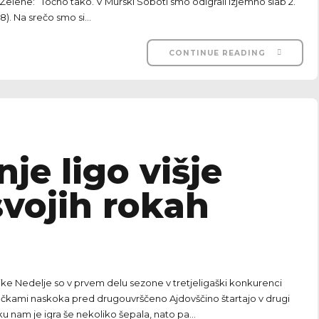
lene:” Točno tako. V Murski Soboti smo odigrali izjemno slab 2.
). Na srečo smo si...
CONTINUE READING
je ligo višje
vojih rokah
e Nedelje so v prvem delu sezone v tretjeligaški konkurenci
 točkami naskoka pred drugouvrščeno Ajdovščino štartajo v drugi
ku nam je igra še nekoliko šepala, nato pa...