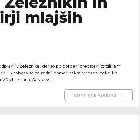
 Železnikih in
irji mlajših
ravili v Železnike, kjer so po borbeni predstavi iztržili remi.
 : 33. V soboto so na zadnji domači tekmi v sezoni nekoliko
i MRK Ljubljana. Gostje so...
CONTINUE READING