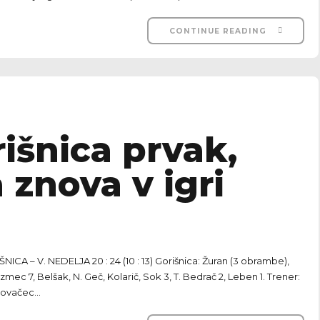
CONTINUE READING
išnica prvak,
 znova v igri
A – V. NEDELJA 20 : 24 (10 : 13) Gorišnica: Žuran (3 obrambe),
mec 7, Belšak, N. Geč, Kolarič, Sok 3, T. Bedrač 2, Leben 1. Trener:
Kovačec...