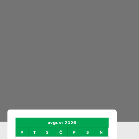
avgust 2026
P
T
S
Č
P
S
N