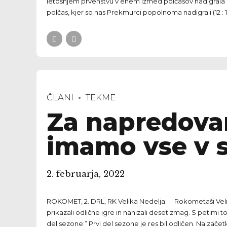
letošnjem prvenstvu v enem izmed polčasov nadigrala Ze
polčas, kjer so nas Prekmurci popolnoma nadigrali (12 : 18
ČLANI
TEKME
Za napredovan
imamo vse v s
2. februarja, 2022
ROKOMET, 2. DRL, RK Velika Nedelja: Rokometaši Velik
prikazali odlične igre in nanizali deset zmag. S petimi
del sezone:” Prvi del sezone je res bil odličen. Na začet