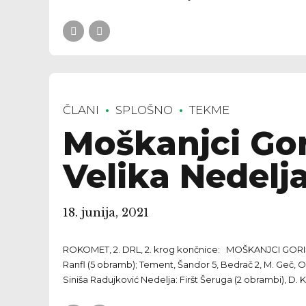
ČLANI
SPLOŠNO
TEKME
Moškanjci Gor
Velika Nedelja
18. junija, 2021
ROKOMET, 2. DRL, 2. krog končnice: MOŠKANJCI GORIŠNIC
Ranfl (5 obramb); Tement, Šandor 5, Bedrač 2, M. Geč, Oz
Siniša Radujković Nedelja: Firšt Šeruga (2 obrambi), D. 