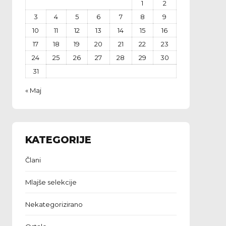
1
2
3
4
5
6
7
8
9
10
11
12
13
14
15
16
17
18
19
20
21
22
23
24
25
26
27
28
29
30
31
« Maj
KATEGORIJE
Člani
Mlajše selekcije
Nekategorizirano